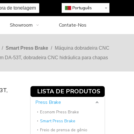
Português
ora de tonelagem
Showroom
Contate-Nos
/
Smart Press Brake
/
Máquina dobradeira CNC
com DA-53T, dobradeira CNC hidráulica para chapas
3T,
LISTA DE PRODUTOS
Press Brake
Econom Press Brake
Smart Press Brake
Freio de prensa de gênio