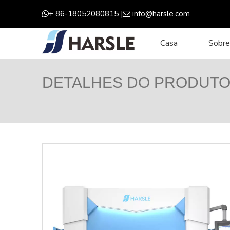
+ 86-18052080815 |
info@harsle.com


Casa
Sobre
DETALHES DO PRODUT