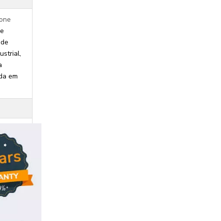
ione
le
 de
strial,
a
ada em