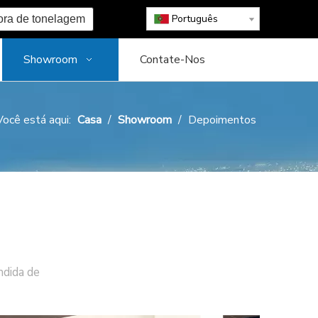
Português
ora de tonelagem
Showroom
Contate-Nos
Você está aqui:
Casa
/
Showroom
/
Depoimentos
dida de