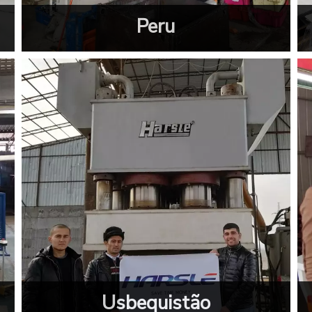
Peru
Usbequistão