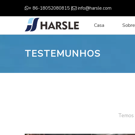
+ 86-18052080815 |
info@harsle.com


Casa
Sobre
TESTEMUNHOS
Temos u