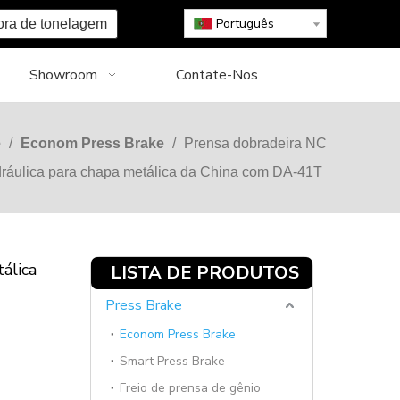
Português
ora de tonelagem
Showroom
Contate-Nos
e
/
Econom Press Brake
/
Prensa dobradeira NC
dráulica para chapa metálica da China com DA-41T
álica
LISTA DE PRODUTOS
Press Brake
Econom Press Brake
Smart Press Brake
Freio de prensa de gênio