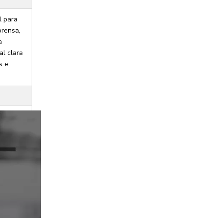
l para
prensa,
a
al clara
s e