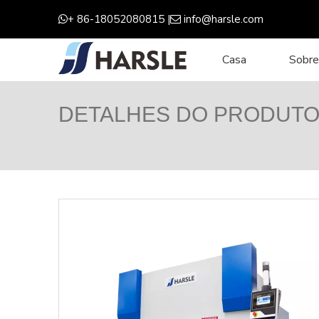
+ 86-18052080815 |
info@harsle.com


Casa
Sobre
DETALHES DO PRODUT