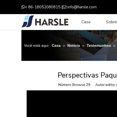
+ 86-18052080815 |
info@harsle.com


Casa
Sobre
Você está aqui:
Casa
»
Notícia
»
Testemunhos
»
Perspectivas Paqu
Número Browse:
29
Autor:editor 