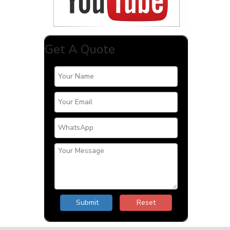
Get A Quote
Submit
Reset