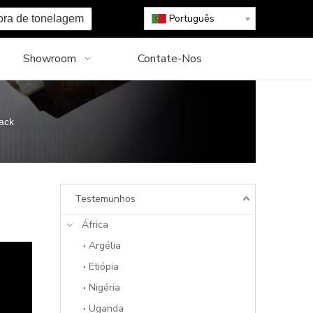
Português
ora de tonelagem
Showroom
Contate-Nos
ack
Testemunhos
África
Argélia
Etiópia
Nigéria
Uganda